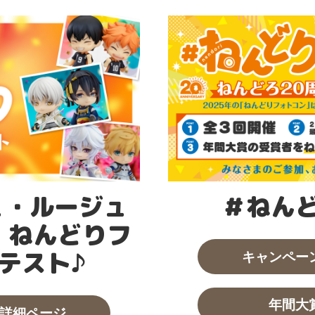
ュ・ルージュ
＃ねんど
！ねんどりフ
テスト♪
キャンペー
年間大
詳細ページ