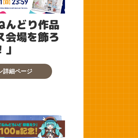
ねんどり作品
ス会場を飾ろ
！」
ン詳細ページ