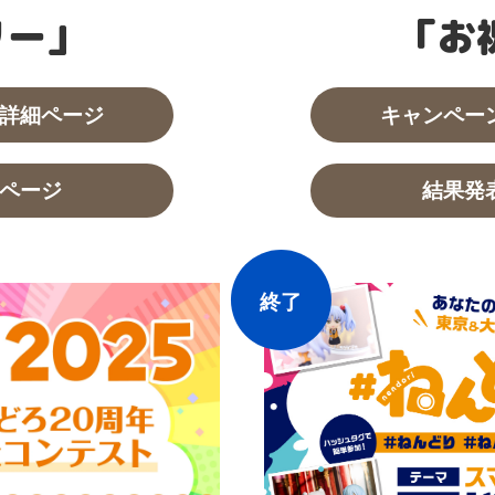
リー」
「お
詳細ページ
キャンペー
ページ
結果発