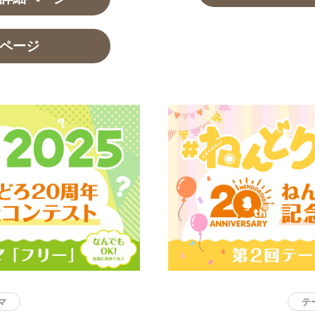
ページ
マ
テ