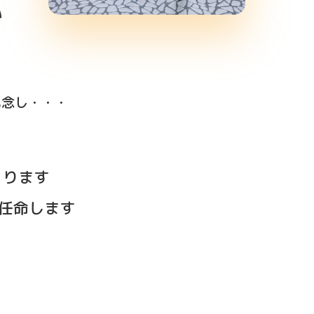
い
記念し・・・
くります
に任命します