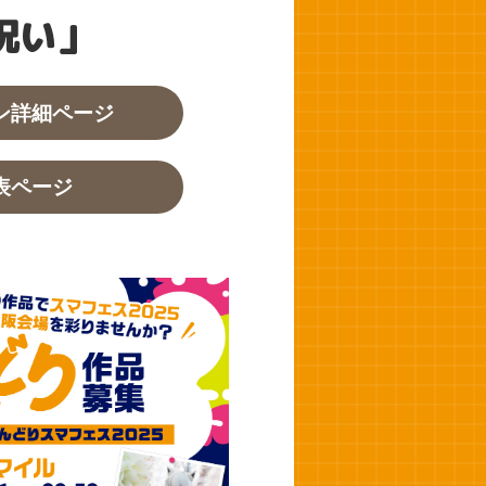
祝い」
ン詳細ページ
表ページ