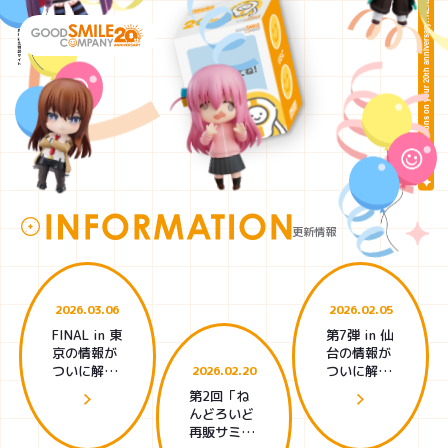
Congratulations on your 20th anniversary!:NENDOROID-
更新情報
2026.03.06
2026.02.05
FINAL in 東
第7弾 in 仙
京の情報が
台の情報が
ついに解
ついに解
2026.02.20
禁！
禁！
第2回「ね
んどろいど
再販サミッ