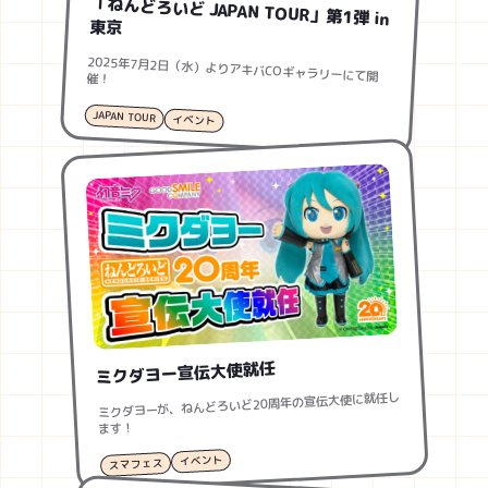
「ねんどろいど JAPAN TOUR」第1弾 in
東京
2025年7月2日（水）よりアキバCOギャラリーにて開催！
JAPAN TOUR
イベント
ミクダヨー宣伝大使就任
ミクダヨーが、ねんどろいど20周年の宣伝大使に就任し
ます！
イベント
スマフェス