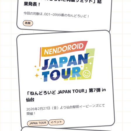
果発表！
今回の対象は..001~0999番のねんどろいど！
再販
「ねんどろいど JAPAN TOUR」第7弾 in
仙台
2026年2月27日（金）より仙台駅前イービーンズにて
開催！
イベント
JAPAN TOUR