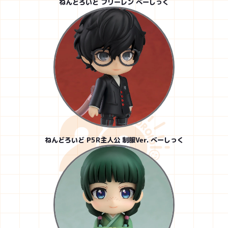
ねんどろいど フリーレン べーしっく
ねんどろいど P5R主人公 制服Ver. べーしっく