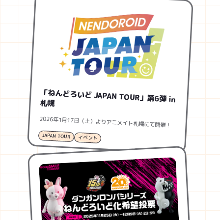
「ねんどろいど JAPAN TOUR」第6弾 in
札幌
2026年1月17日（土）よりアニメイト札幌にて開催！
JAPAN TOUR
イベント