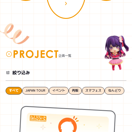
ト」結果発
表！
企画一覧
絞り込み
すべて
JAPAN TOUR
イベント
再販
スマフェス
ねんどり