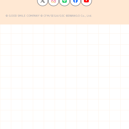
© GOOD SMILE COMPANY © CFM/SEGA/GSC ©DWANGO Co., Ltd.